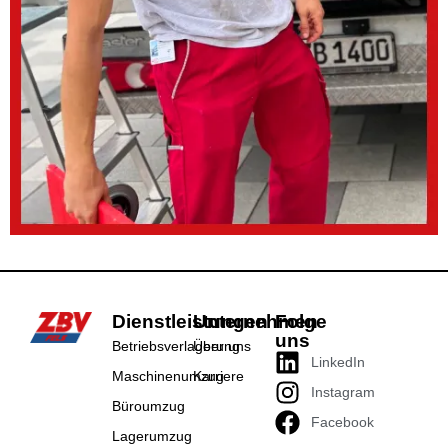
Dienstleistungen
Unternehmen
Folge
uns
Betriebsverlagerung
Über uns
LinkedIn
Maschinenumzug
Karriere
Instagram
Büroumzug
Facebook
Lagerumzug